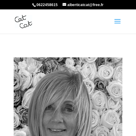
0622458615
alberticatcat@free.fr