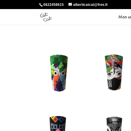
0622458615
alberticatcat@free.fr
Mon un