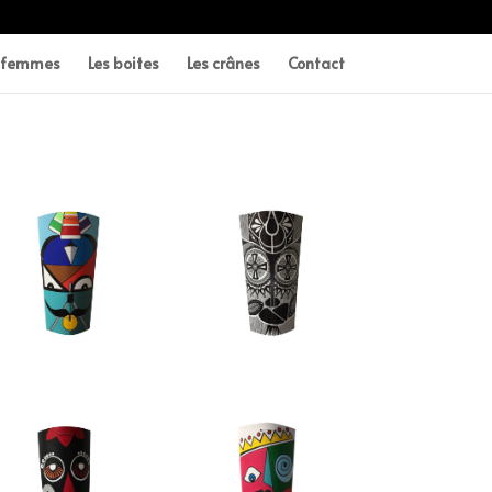
s femmes
Les boites
Les crânes
Contact