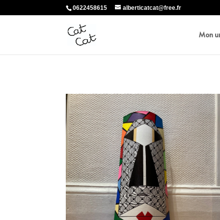
0622458615
alberticatcat@free.fr
Mon un