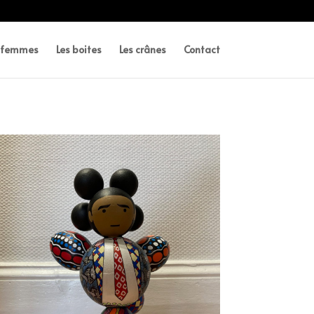
s femmes
Les boites
Les crânes
Contact